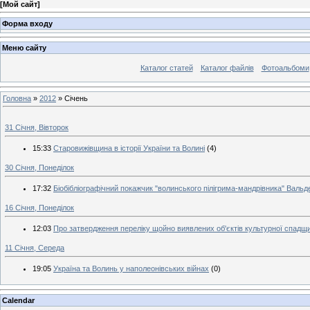
[
Мой сайт
]
Форма входу
Меню сайту
Каталог статей
Каталог файлів
Фотоальбоми
Головна
»
2012
»
Січень
31 Січня, Вівторок
15:33
Старовижівщина в історії України та Волині
(4)
30 Січня, Понеділок
17:32
Біобібліографічний покажчик "волинського пілігрима-мандрівника" Валь
16 Січня, Понеділок
12:03
Про затвердження переліку щойно виявлених об'єктів культурної спадщ
11 Січня, Середа
19:05
Україна та Волинь у наполеонівських війнах
(0)
Calendar