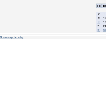
Пн
Вт
2
3
9
10
16
17
23
24
30
31
Повна версія сайту