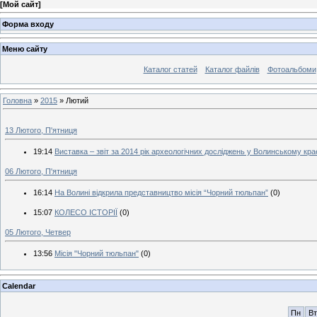
[
Мой сайт
]
Форма входу
Меню сайту
Каталог статей
Каталог файлів
Фотоальбоми
Головна
»
2015
»
Лютий
13 Лютого, П'ятниця
19:14
Виставка – звіт за 2014 рік археологічних досліджень у Волинському кр
06 Лютого, П'ятниця
16:14
На Волині відкрила представництво місія “Чорний тюльпан”
(0)
15:07
КОЛЕСО ІСТОРІЇ
(0)
05 Лютого, Четвер
13:56
Місія "Чорний тюльпан"
(0)
Calendar
Пн
Вт