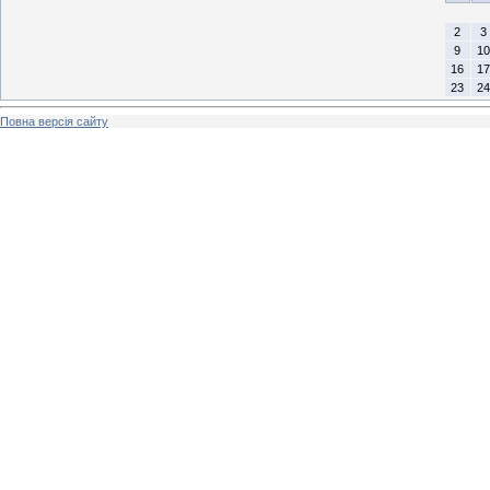
2
3
9
10
16
17
23
24
Повна версія сайту