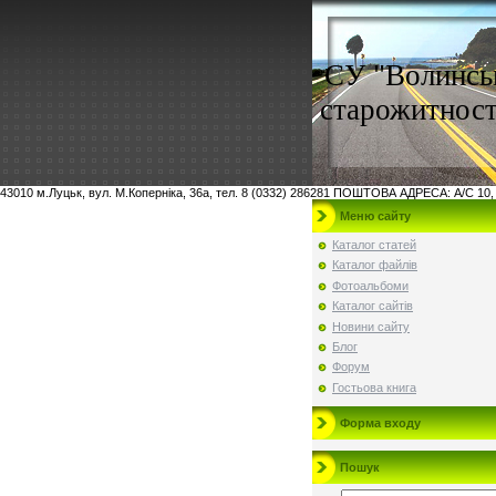
СУ "Волинсь
старожитност
43010 м.Луцьк, вул. М.Коперніка, 36а, тел. 8 (0332) 286281 ПОШТОВА АДРЕСА: А/С 10,
Меню сайту
Каталог статей
Каталог файлів
Фотоальбоми
Каталог сайтів
Новини сайту
Блог
Форум
Гостьова книга
Форма входу
Пошук