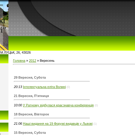
кі
і"
 М.ЛУЦЬК, 26, 43026
Головна
»
2012
»
Вересень
29 Вересня, Субота
20:13
Інтелектуальна еліта Волині
(0)
21 Вересня, П'ятниця
10:00
У Ратному відбулася краєзнавча конференція
(0)
18 Вересня, Вівторок
21:06
Наші видання на 19 Форумі видавців у Львові
(1)
15 Вересня, Субота