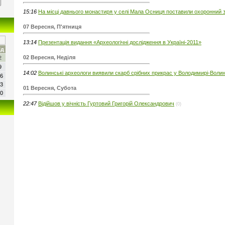
15:16
На місці давнього монастиря у селі Мала Осниця поставили охоронний 
07 Вересня, П'ятниця
13:14
Презентація видання «Археологічні дослідження в Україні-2011»
д
02 Вересня, Неділя
2
9
14:02
Волинські археологи виявили скарб срібних прикрас у Володимирі-Воли
6
3
01 Вересня, Субота
0
22:47
Відійшов у вічність Гуртовий Григорій Олександрович
(0)