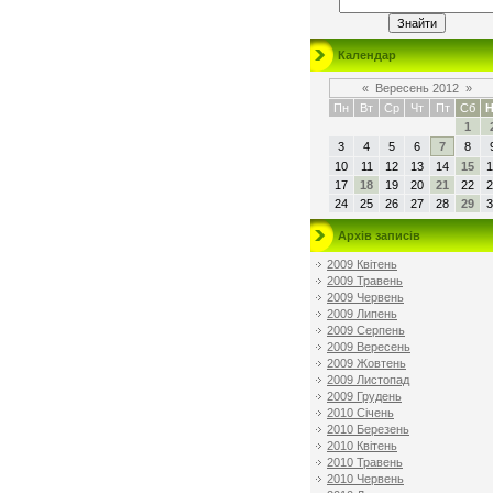
Календар
«
Вересень 2012
»
Пн
Вт
Ср
Чт
Пт
Сб
Н
1
3
4
5
6
7
8
10
11
12
13
14
15
1
17
18
19
20
21
22
2
24
25
26
27
28
29
3
Архів записів
2009 Квітень
2009 Травень
2009 Червень
2009 Липень
2009 Серпень
2009 Вересень
2009 Жовтень
2009 Листопад
2009 Грудень
2010 Січень
2010 Березень
2010 Квітень
2010 Травень
2010 Червень