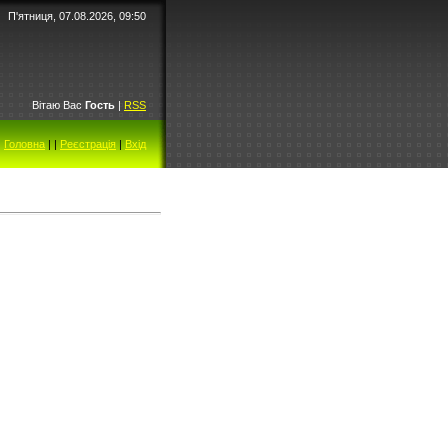
П'ятниця, 07.08.2026, 09:50
Вітаю Вас
Гость
|
RSS
Головна
|
|
Реєстрація
|
Вхід