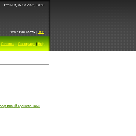
П'ятниця, 07.08.2026, 10:30
Вітаю Вас
Гость
|
RSS
Головна
|
|
Реєстрація
|
Вхід
еф Ігнацій Крашевський і