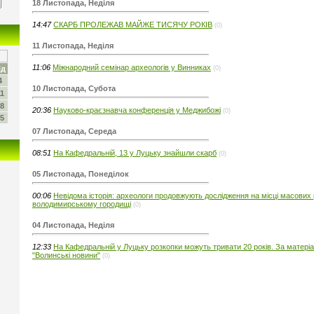
18 Листопада, Неділя
14:47
СКАРБ ПРОЛЕЖАВ МАЙЖЕ ТИСЯЧУ РОКІВ
(0)
11 Листопада, Неділя
11:06
Міжнародний семінар археологів у Винниках
д
(0)
4
10 Листопада, Субота
1
8
20:36
Науково-краєзнавча конференція у Меджибожі
(0)
5
07 Листопада, Середа
08:51
На Кафедральній, 13 у Луцьку знайшли скарб
(0)
05 Листопада, Понеділок
00:06
Невідома історія: археологи продовжують дослідження на місці масових р
володимирському городищі
(0)
04 Листопада, Неділя
12:33
На Кафедральній у Луцьку розкопки можуть тривати 20 років. За матері
"Волинські новини"
(0)