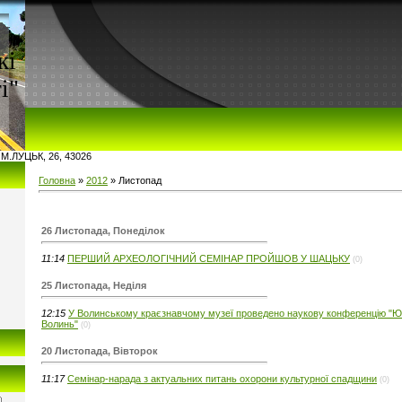
кі
і"
 М.ЛУЦЬК, 26, 43026
Головна
»
2012
»
Листопад
26 Листопада, Понеділок
11:14
ПЕРШИЙ АРХЕОЛОГІЧНИЙ СЕМІНАР ПРОЙШОВ У ШАЦЬКУ
(0)
25 Листопада, Неділя
12:15
У Волинському краєзнавчому музеї проведено наукову конференцію "Юз
Волинь"
(0)
20 Листопада, Вівторок
11:17
Семінар-нарада з актуальних питань охорони культурної спадщини
(0)