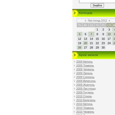
Календар
«
Листопад 2012
»
Пн
Вт
Ср
Чт
Пт
Сб
Н
1
2
3
5
6
7
8
9
10
1
12
13
14
15
16
17
1
19
20
21
22
23
24
2
26
27
28
29
30
Архів записів
2009 Квітень
2009 Травень
2009 Червень
2009 Липень
2009 Серпень
2009 Вересень
2009 Жовтень
2009 Листопад
2009 Грудень
2010 Січень
2010 Березень
2010 Квітень
2010 Травень
2010 Червень