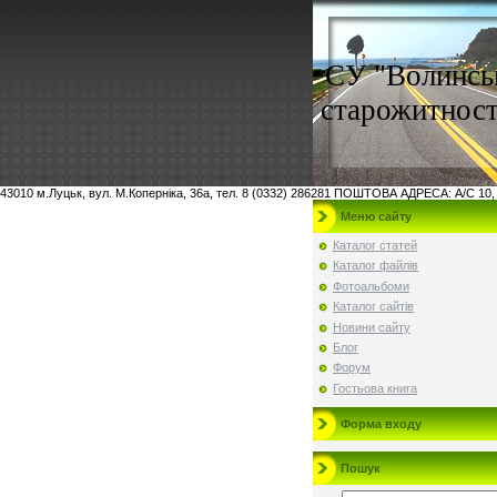
СУ "Волинсь
старожитност
43010 м.Луцьк, вул. М.Коперніка, 36а, тел. 8 (0332) 286281 ПОШТОВА АДРЕСА: А/С 10,
Меню сайту
Каталог статей
Каталог файлів
Фотоальбоми
Каталог сайтів
Новини сайту
Блог
Форум
Гостьова книга
Форма входу
Пошук