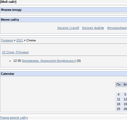
[
Мой сайт
]
Форма входу
Меню сайту
Каталог статей
Каталог файлів
Фотоальбоми
Головна
»
2021
»
Січень
22 Січня, П'ятниця
12:35
Кропивники. Хронологія бездіяльності
(0)
Calendar
Пн
Вт
4
5
11
12
18
19
25
26
Повна версія сайту